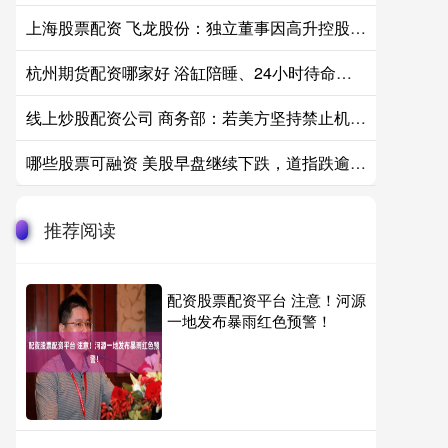
上海股票配资 飞龙股份：独立董事因高升控股事项拟被罚款50万元
杭州期货配资哪家好 浴缸陪睡、24小时待命、洗内裤接口水，多位助理“反水”曝特殊服务
线上炒股配资公司 商务部：若美方坚持禁止机器人和逆变器，中方将采取坚决反制措施
哪些股票可融资 美股早盘继续下跌，道指跌逾600点，市场关注联储会议与财报
推荐阅读
配资股票配资平台 注意！河源
一地发布暴雨红色预警！