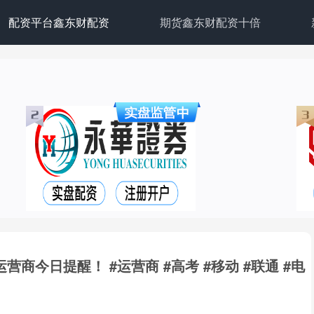
配资平台鑫东财配资
期货鑫东财配资十倍
商今日提醒！ #运营商 #高考 #移动 #联通 #电