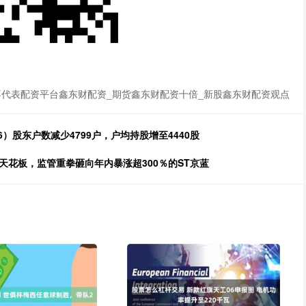
代表配资平台鑫东财配资_期货鑫东财配资十倍_新股鑫东财配资观点
6）股东户数减少4799户，户均持股增至4440股
天花板，监管重拳砸向年内暴涨超300％的ST京蓝