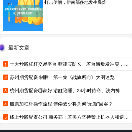
打击伊朗，伊南部多地发生爆炸
最新文章
十大炒股杠杆交易平台 菲律宾防长：若台海爆发冲突，菲律宾无法保持中立
1
苏州期货配资 制胜｜第一集《战旗所向》大图速览
2
杭州期货配资哪家好 浴缸陪睡、24小时待命、洗内裤接口水，多位助理“反水”曝特殊服务
3
股票加杠杆操作流程 傅崇碧少将为何“无颜”回乡？
4
线上炒股配资公司 商务部：若美方坚持禁止机器人和逆变器，中方将采取坚决反制措施
5