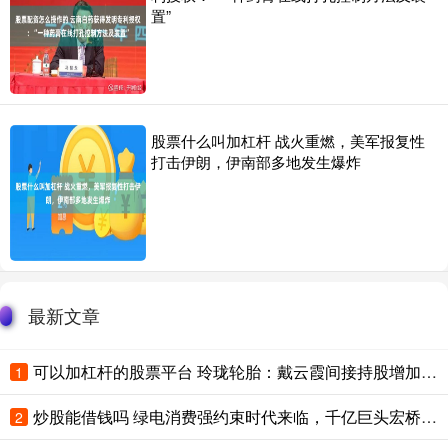
置”
股票什么叫加杠杆 战火重燃，美军报复性
打击伊朗，伊南部多地发生爆炸
最新文章
可以加杠杆的股票平台 玲珑轮胎：戴云霞间接持股增加约6% 控股股东未变
1
炒股能借钱吗 绿电消费强约束时代来临，千亿巨头宏桥控股重构周期估值逻辑
2