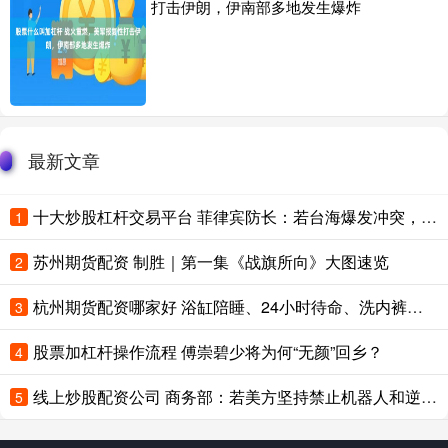
打击伊朗，伊南部多地发生爆炸
最新文章
十大炒股杠杆交易平台 菲律宾防长：若台海爆发冲突，菲律宾无法保持中立
1
苏州期货配资 制胜｜第一集《战旗所向》大图速览
2
杭州期货配资哪家好 浴缸陪睡、24小时待命、洗内裤接口水，多位助理“反水”曝特殊服务
3
股票加杠杆操作流程 傅崇碧少将为何“无颜”回乡？
4
线上炒股配资公司 商务部：若美方坚持禁止机器人和逆变器，中方将采取坚决反制措施
5