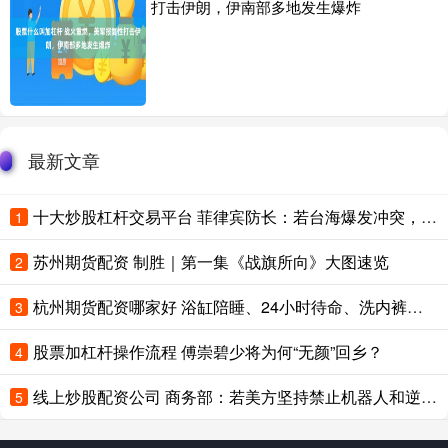
打击伊朗，伊南部多地发生爆炸
最新文章
十大炒股杠杆交易平台 菲律宾防长：若台海爆发冲突，菲律宾无法保持中立
1
苏州期货配资 制胜｜第一集《战旗所向》大图速览
2
杭州期货配资哪家好 浴缸陪睡、24小时待命、洗内裤接口水，多位助理“反水”曝特殊服务
3
股票加杠杆操作流程 傅崇碧少将为何“无颜”回乡？
4
线上炒股配资公司 商务部：若美方坚持禁止机器人和逆变器，中方将采取坚决反制措施
5