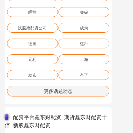
经营
突破
找股票配资公司
成为
德国
这种
元利
上海
发布
有了
更多话题动态
配资平台鑫东财配资_期货鑫东财配资十
倍_新股鑫东财配资