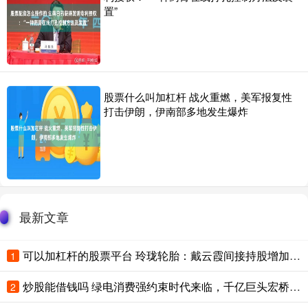
置”
股票什么叫加杠杆 战火重燃，美军报复性
打击伊朗，伊南部多地发生爆炸
最新文章
可以加杠杆的股票平台 玲珑轮胎：戴云霞间接持股增加约6% 控股股东未变
1
炒股能借钱吗 绿电消费强约束时代来临，千亿巨头宏桥控股重构周期估值逻辑
2