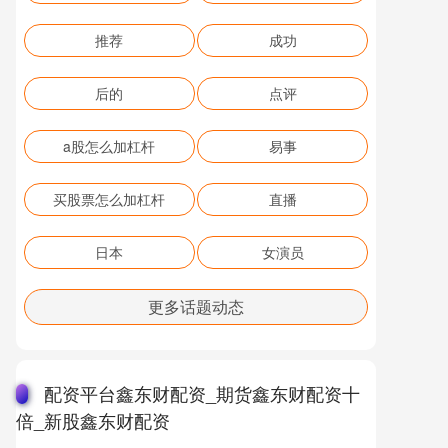
推荐
成功
后的
点评
a股怎么加杠杆
易事
买股票怎么加杠杆
直播
日本
女演员
更多话题动态
配资平台鑫东财配资_期货鑫东财配资十
倍_新股鑫东财配资