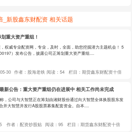
倍_新股鑫东财配资 相关话题
，筹划重大资产重组！
，权威专业配资网，专业，及时，全面，助您挖掘潜力主题机会！ 5
0197）发布公告，披露公司正筹划重大资产重组....
05-30
作者：股海老铁
阅读：
54
栏目：
期货鑫东财配资十倍
份最新公告：重大资产重组仍在进展中 相关工作尚未完成
H)公告称，公司与大智慧正在筹划由湘财股份通过向大智慧全体换股股东发
并大智慧并发行A股股票募集配套资金。自本....
5
作者：配资炒股贴
阅读：
95
栏目：
期货鑫东财配资十倍